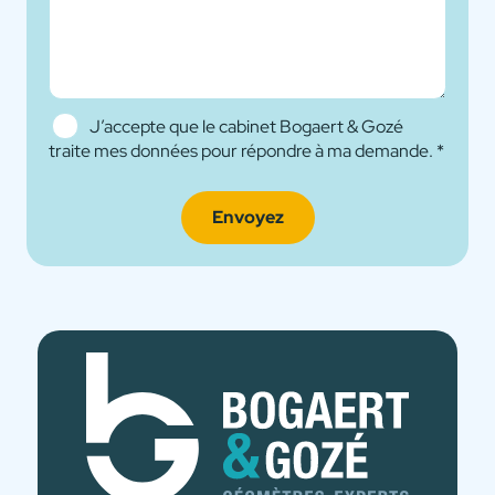
V
o
t
r
e
A
J’accepte que le cabinet Bogaert & Gozé
c
traite mes données pour répondre à ma demande.
*
c
o
Envoyez
r
d
R
G
P
D
*