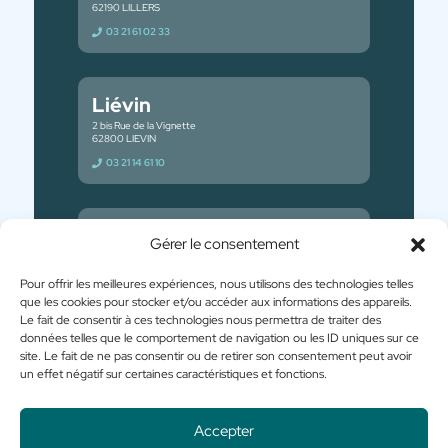
62190 LILLERS
03 21 61 02 33
Liévin
2 bis Rue de la Vignette
62800 LIEVIN
03 21 14 61 10
Dunkerque
Gérer le consentement
52 Rue Henri Terquem
59140 DUNKERQUE
Pour offrir les meilleures expériences, nous utilisons des technologies telles
03 28 66 76 79
que les cookies pour stocker et/ou accéder aux informations des appareils.
Le fait de consentir à ces technologies nous permettra de traiter des
données telles que le comportement de navigation ou les ID uniques sur ce
site. Le fait de ne pas consentir ou de retirer son consentement peut avoir
un effet négatif sur certaines caractéristiques et fonctions.
Accepter