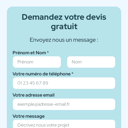
Demandez votre devis
gratuit
Envoyez nous un message :
A
Prénom et Nom
*
c
c
o
Prénom
Nom
Votre numéro de téléphone
*
r
d
a
Votre adresse email
d
r
e
s
Votre message
s
e