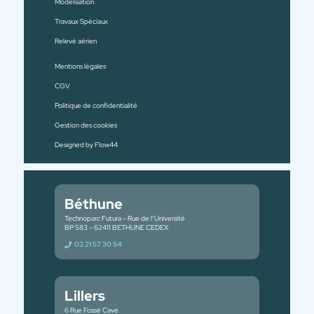
Modélisation
Travaux Spéciaux
Relevé aérien
Mentions légales
CGV
Politique de confidentialité
Gestion des cookies
Designed by Flow44
Béthune
Technoparc Futura – Rue de l’Université
BP 583 – 62411 BETHUNE CEDEX
03 21 57 30 54
Lillers
6 Rue Fossé Cave